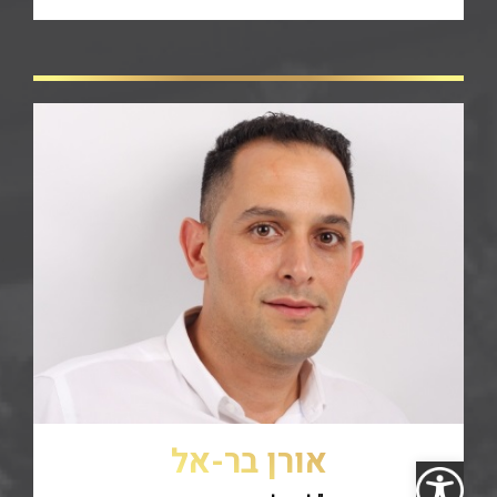
אורן בר-אל
פתח סרגל נגישות