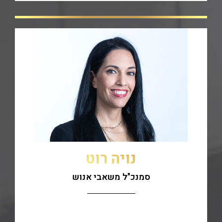
נויה רוט
סמנכ"ל משאבי אנוש