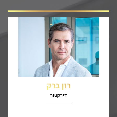
רון ברק
דירקטור